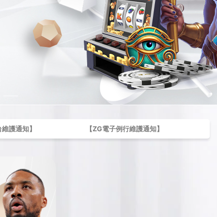
中可同…
地都能
受沉浸
日
玩的娛…