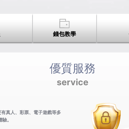
有
多
高品質的線上娛樂
豐
精
富
彩
作者:
ap_admin
發佈日期:
2026 年 2 月 5 日
的
遊
皇家娛樂城開啟限時遊戲體驗活動，獨家專案讓玩
戲
選
皇
閱讀全文
擇，
家
更
娛
有
樂
超
城
多
為
驚
皇家娛樂城運用高
玩
喜
家
活
網路直播技術，更
開
動
啟
輪
您親歷賭場的
了
番
高