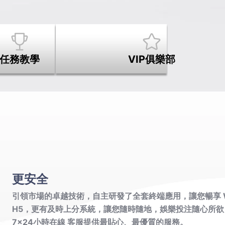
新體驗
家搶先…
科技的
能帶給
刺激