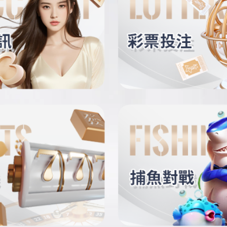
城
浸
正
式
皇家娛樂城不僅有
版
娛
授
樂
遊戲選擇，更有超
權
體
官
驗
活動輪番上
方
網
作者:
ap_admin
發佈日期:
2026 年 2 月 12 
站
讓
皇家娛樂城不斷引進全新娛樂項目，緊跟業界潮流
你
花
皇
閱讀全文
更
家
少
娛
的
樂
錢，
城
體
不
驗
皇家娛樂城為玩家
僅
更