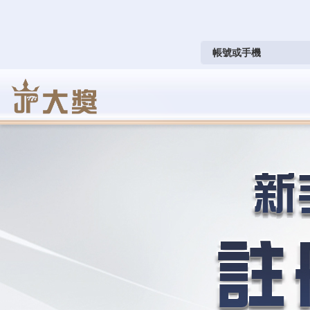
必贏娛樂城正版授
首頁
»
必
權官方網站
必贏娛樂城作為目前最受歡迎的博弈網站之專
業世界杯投注APP下載，在台灣擁有最高的註
冊人數。必贏娛樂以安全、公正、真實和順暢
的品牌保證，贏得了廣大玩家的信賴。
出金最速的電子遊戲試玩
原廠正版授權大富翁下載
原廠正版授權捕魚機下載
原廠正版授權老虎機下載
客服遊藝場實體機台正版授權
必贏娛樂城ptt