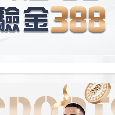
保障於一體，讓玩家盡享高品質體驗！全品類遊戲覆蓋多元需
效，福利活動持續輸出，客服全天候在線支持，不論是新手尋
深玩家追求高額獲利；不論是休閒體驗還是熱血競技，都能在