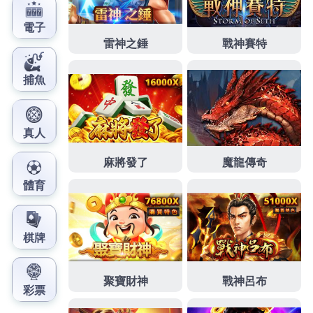
冊即享高額優惠，累積消費還有額外返利，讓娛樂體
驗更具性價比。操作流程簡潔高效，註冊、充值、提
現一步到位，24小時客服團隊提供專業服務，隨時為
你答疑解惑。必贏娛樂城正版授權官方網站用頂級體
驗與滿滿誠意，邀你共赴娛樂盛宴！
分類:
娛樂城
上一篇文章
皇家娛樂城不僅有豐富的遊戲選擇，更有超多驚喜活
動輪番上陣
下一篇文章
皇家娛樂城隨時隨地都能暢玩心儀遊戲，享受沉浸式
娛樂體驗