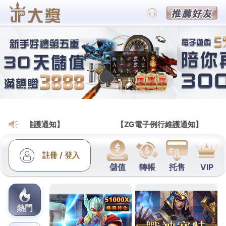
必贏娛樂城正版授權官方網站
開
啟
資
主
要
搜尋
訊
選
首頁
»
必贏娛樂城正版授權官方網站讓你花更少的
單
搜尋
欄
錢，體驗更多精彩
近期文章
頂級技術與暖心服務並存，必贏娛樂城客服重新定義行業標竿
必贏娛樂城正版授權官
贏多贏少通通迅速到帳！必贏娛樂城出金給您底氣十足的遊玩體驗
方網站讓你花更少的
資金安全滴水不漏！必贏娛樂城出金為您的財富保駕護航
用細節堆砌完美，必贏娛樂城客服重塑線上娛樂新標竿
錢，體驗更多精彩
掌握活動第一手資訊，必贏娛樂城客服是您的神隊友
作者:
ap_admin
發佈日期:
2026 年 2 月 12 日
必贏
娛樂城
正版授權官方網站匯集了海量熱門娛樂項
近期留言
目，玩法多樣、規則簡單，不論是休閒放鬆還是挑戰
尚無留言可供顯示。
刺激，都能找到合適的選擇。更有超多誠意福利，註