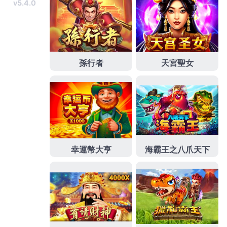
家
打
娛
造
樂
獨
城
家
葉和軒的創投哲學：培
推
藏
出
育新創與投資未來
品，
慈
娛
善
作者:
ap_admin
發佈日期:
2025 年 4 月 29 日
樂
投
新
注
葉和軒不僅是企業經營高手，還是一位熱…
玩
計
法
畫，
葉
閱讀全文
娛
和
樂
軒
也
的
能
創
吳紹琥醫師——引領台
做
投
公
哲
灣醫美界的先驅
益
學：