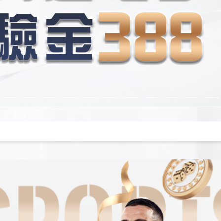
況下體驗遊戲。
分類:
娛樂城
上一篇文章
娛樂城讓玩家不僅能安心遊戲，還可享受
皇家娛樂城正版授
無憂無慮的娛樂時光
刺