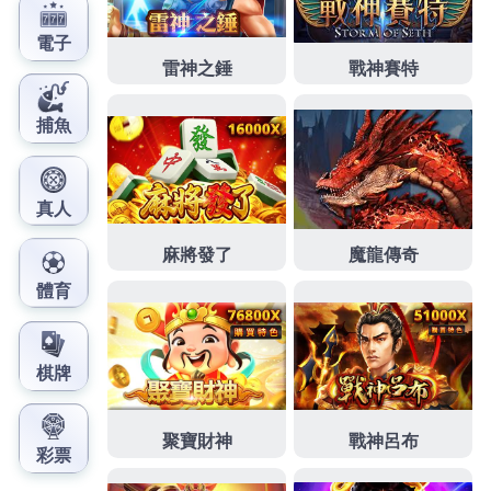
與老虎機，無論是喜愛策略型遊戲還是經典娛樂，都
能滿足玩家需求，讓玩家享有新鮮感和持續的娛樂體
驗。皇家娛樂城為強勢崛起的最新線上娛樂城，首存
1000就送1000，超狂流水3倍等你來領取！續儲優惠
再加碼！日日返水無上限，邀請好友、生日禮金活動
讓你手上籌碼只增不減！
分類:
皇家娛樂城
上一篇文章
皇家娛樂城開啟屬於你的遊戲冒險，成為真正的遊戲
王者
下一篇文章
皇家娛樂城讓每個人的娛樂時光，都成為值得分享的