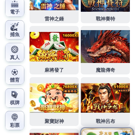
皇家娛樂城讓每位玩家在旋轉中感受視覺與聽覺的雙
重震撼。
分類:
皇家娛樂城
上一篇文章
皇家娛樂城讓新玩家能在不花錢的情況下體驗遊戲
下一篇文章
皇家娛樂城獨家優惠和獎金活動不間斷，讓你的娛樂
體驗升級再升級