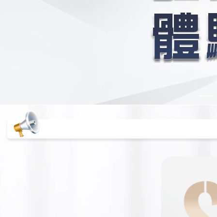
必贏娛樂城下載
必贏娛樂城出金
必贏娛樂城客服
必贏娛樂城詐騙
必贏娛樂城評價
必贏娛樂城體驗金
送體驗金優惠活動
資
搜尋
訊
搜
尋
欄
近期文章
頂級技術與暖心服務並存，必贏娛樂城客服重