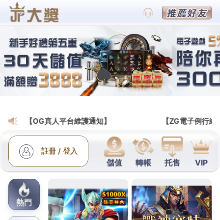
必贏娛樂城正版授權官方網站
開
啟
資
主
要
搜尋
訊
選
首頁
»
贏家的精緻新生活，從選擇高水準的娛樂平台
單
搜尋
欄
開始
近期文章
頂級技術與暖心服務並存，必贏娛樂城客服重新定義行業標竿
贏家的精緻新生活，從
贏多贏少通通迅速到帳！必贏娛樂城出金給您底氣十足的遊玩體驗
選擇高水準的娛樂平台
資金安全滴水不漏！必贏娛樂城出金為您的財富保駕護航
用細節堆砌完美，必贏娛樂城客服重塑線上娛樂新標竿
開始
掌握活動第一手資訊，必贏娛樂城客服是您的神隊友
作者:
ap_admin
發佈日期:
2026 年 6 月 22 日
真正懂得享受生活的人，連休閒娛樂都會追求最高的
近期留言
品質與水準，
皇家娛樂城
拒絕粗製濫造，我們在每一
尚無留言可供顯示。
個細節上都追求極致的完美：從精心雕琢、符合人體