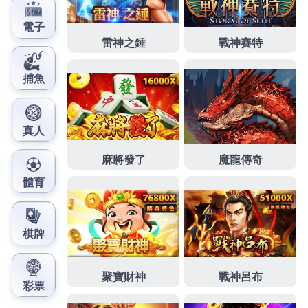
工學的流暢操作介面，到多視角無死角的4K真人百家
樂直播；從精選全球高回報率的電子遊戲，到24小時
隨時在線、溫柔專業的真人客服，這一切的努力，都
是為了給您營造出一種如同出入國際頂級私人俱樂部
般的尊榮體驗，配合平台引以為傲的即時提領與安全
出金系統，讓您的娛樂過程既高級又踏實，提升您的
休閒品味，就從加入最具水準的皇家娛樂城開始，開
啟贏家的精緻新生活。
分類:
皇家娛樂城
上一篇文章
出金異常提醒必贏娛樂城安全升級
下一篇文章
財富與樂趣的完美交織，必贏娛樂城下載每一局都充