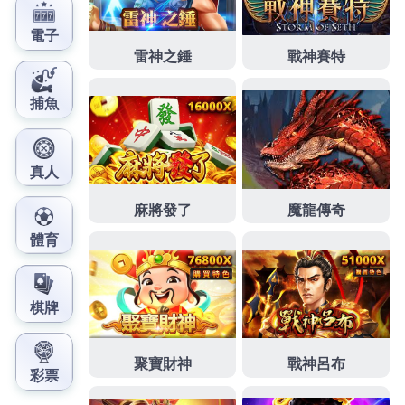
萬，只要通過合規審核，我們的金流團隊會以最快速
度完成撥款，絕不拖欠，我們擁有多元的提領管道，
滿足不同玩家的需求，在必贏娛樂城下載，您可以大
膽地追求高額回報，因為我們有能力也更有誠意支付
每一分屬於您的獎金，這份對資金安全的承諾，是我
們與玩家之間最神聖的契約，在娛樂城贏球，您領取
到的不只是數字，更是實實在在的財富。
分類:
必贏娛樂城下載
上一篇文章
零負評娛樂城，皇家娛樂城玩家口碑推薦的成功秘訣
下一篇文章
在皇家娛樂城感受歡樂與刺激交織的娛樂時刻