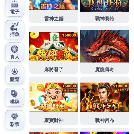
的註冊資訊，都受到最高規格的物理隔離保護，我們
堅決防範任何第三方組織或個人的惡意窺探，在皇家
娛樂城，你可以完全隱藏身分，在最安全的避風港裡
放鬆身心，盡情釋放你的激情與運氣。
分類:
皇家娛樂城
上一篇文章
皇家娛樂城用數據說話的高勝率平台
下一篇文章
驚喜好康不中斷！皇家娛樂城每日簽到免費送體驗金