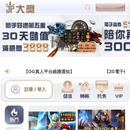
必贏娛樂城正版授權官方網站
開
啟
資
主
要
搜尋
訊
選
首頁
»
皇家娛樂城開啟財富無限可能
單
搜尋
欄
近期文章
皇家娛樂城開啟財富無
頂級技術與暖心服務並存，必贏娛樂城客服重新定義行業標竿
限可能
贏多贏少通通迅速到帳！必贏娛樂城出金給您底氣十足的遊玩體驗
資金安全滴水不漏！必贏娛樂城出金為您的財富保駕護航
作者:
ap_admin
發佈日期:
2026 年 4 月 30 日
用細節堆砌完美，必贏娛樂城客服重塑線上娛樂新標竿
掌握活動第一手資訊，必贏娛樂城客服是您的神隊友
無論您追求的是身歷其境的娛樂感、極速到帳的安全
感，還是翻轉人生的成就感，
皇家娛樂城
都能一次滿
足。這不只是一個關於博弈的故事，更是一個關於夢
近期留言
想、勇氣與收穫的旅程。現在就點擊註冊，加入全球
尚無留言可供顯示。
數百萬幸運兒的行列。皇家娛樂城的大門永遠為渴望
成功的人敞開，讓我們共同開啟這段充滿無限可能的