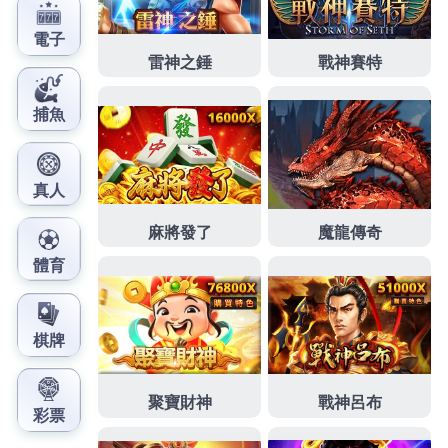
子遊戲愛好者，都能在這裡找到屬於自己的樂趣。簡
單易懂的操作流程，即使是新手也能快速入門，輕鬆
體驗遊戲樂趣。此外，平台定期推出豐富的優惠活動
與互動玩法，增強會員體驗感。皇家娛樂城以誠信為
基、以品質為本，成為萬千玩家信賴的在線娛樂首
選！
分類:
皇家娛樂城
上一篇文章
暢玩皇家娛樂城，趣味無窮嗨不停
下一篇文章
皇家娛樂城音效立體震撼，帶給你身臨其境的遊戲體
驗