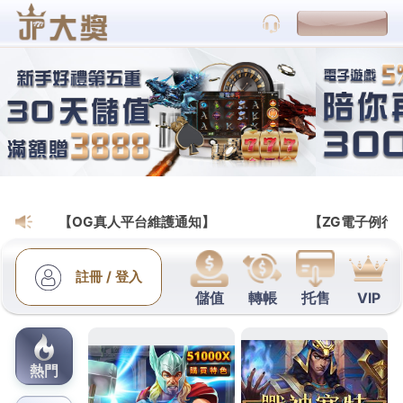
必贏娛樂城正版授權官方網站
開
啟
資
主
要
搜尋
訊
選
首頁
»
皇家娛樂城提供更豐富的娛樂選擇與更安全的
單
搜尋
欄
遊戲環境
近期文章
頂級技術與暖心服務並存，必贏娛樂城客服重新定義行業標竿
皇家娛樂城提供更豐富
贏多贏少通通迅速到帳！必贏娛樂城出金給您底氣十足的遊玩體驗
的娛樂選擇與更安全的
資金安全滴水不漏！必贏娛樂城出金為您的財富保駕護航
用細節堆砌完美，必贏娛樂城客服重塑線上娛樂新標竿
遊戲環境
掌握活動第一手資訊，必贏娛樂城客服是您的神隊友
作者:
ap_admin
發佈日期:
2025 年 9 月 24 日
皇家娛樂城
以其出金快速的優勢而獲得眾多玩家青
近期留言
睞，我們的客服團隊以友善、高效著稱，24小時全年
尚無留言可供顯示。
無休的服務讓玩家無論任何時候遇到問題，支援多種