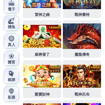
主要貨幣及語言，助您輕易進攻多國市場，擴大收
益。我們可以依照客戶需求快速建立新的語言，且未
來將會持續增加更多元的語系。皇家娛樂城設計了
HTML5支持多種平台的遊戲體驗。我們因應全球各地
的文化，設計符合當地潮流的遊戲，並引領創新玩
法。
分類:
皇家娛樂城
上一篇文章
皇家娛樂城讓玩家在這裡能夠享受愉快和無後顧之憂
的娛樂旅程
下一篇文章
皇家娛樂城提供玩家從初次體驗到深度娛樂的多層次
回饋方案