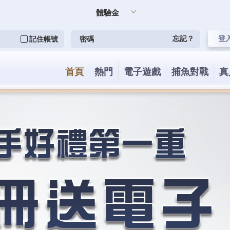
家娛樂城將帶給您一個無與倫比的娛樂體驗
皇家娛樂城將帶給
無與倫比的娛樂
作者:
ap_admin
發佈日期:
2025 年 8 月 9 日
皇家娛樂城
不僅是線上娱樂城的首選，還有多種多樣的赚錢遊
上娛樂城賺錢首選真人百家樂，還有線上彩票遊戲丶電子撲克
機……不論你喜歡用哪種線上遊戲赚錢，在這裡通通都能找到喔
育博彩遊戲選擇，滿足您的所有需求！皇家娛樂城期待著為您
樂體驗，讓您在這裡度過無數難忘的時光。