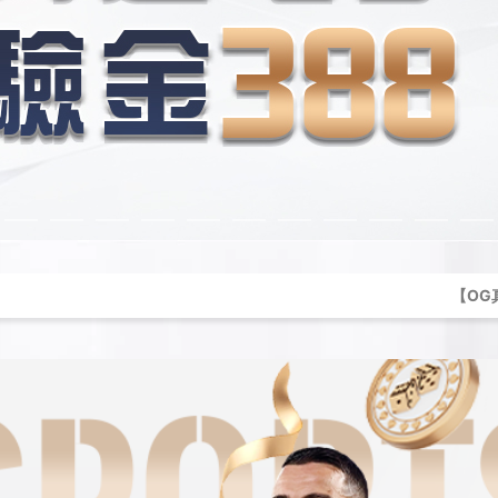
分類:
皇家娛樂城
上一篇文章
皇家娛樂城有24小時線上客服隨時替玩家
皇家娛樂城享受所
解決各種遊戲上的問題