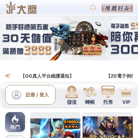
必贏娛樂城正版授權官方網站
開
啟
資
主
要
搜尋
訊
選
首頁
»
皇家娛樂城讓您在遊戲中體驗前所未有的刺激
單
搜尋
欄
與樂趣
近期文章
頂級技術與暖心服務並存，必贏娛樂城客服重新定義行業標竿
皇家娛樂城讓您在遊戲
贏多贏少通通迅速到帳！必贏娛樂城出金給您底氣十足的遊玩體驗
中體驗前所未有的刺激
資金安全滴水不漏！必贏娛樂城出金為您的財富保駕護航
用細節堆砌完美，必贏娛樂城客服重塑線上娛樂新標竿
與樂趣
掌握活動第一手資訊，必贏娛樂城客服是您的神隊友
作者:
ap_admin
發佈日期:
2025 年 7 月 26 日
皇家娛樂城
不僅能享受探索的樂趣，更能累積財富與
近期留言
成就感，讓心靈感受到自由與滿足。而我們始終以安
尚無留言可供顯示。
全與誠信為基石，為每一段旅程護航，確保玩家在公