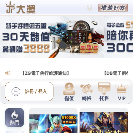
必贏娛樂城正版授權官方網站
開
啟
資
主
要
搜尋
訊
選
首頁
»
皇家娛樂城為客戶提供最公平與安全的遊戲內
單
搜尋
欄
容
近期文章
頂級技術與暖心服務並存，必贏娛樂城客服重新定義行業標竿
皇家娛樂城為客戶提供
贏多贏少通通迅速到帳！必贏娛樂城出金給您底氣十足的遊玩體驗
最公平與安全的遊戲內
資金安全滴水不漏！必贏娛樂城出金為您的財富保駕護航
用細節堆砌完美，必贏娛樂城客服重塑線上娛樂新標竿
容
掌握活動第一手資訊，必贏娛樂城客服是您的神隊友
作者:
ap_admin
發佈日期:
2025 年 6 月 26 日
皇家娛樂城
推出便成為在業界嶄露頭角，菲律賓唯一
近期留言
認可的博彩發牌，而真人攝影棚及平台系統均獲得了
尚無留言可供顯示。
測試機構GLI認證，荷官更是精挑細選且受嚴格訓練！